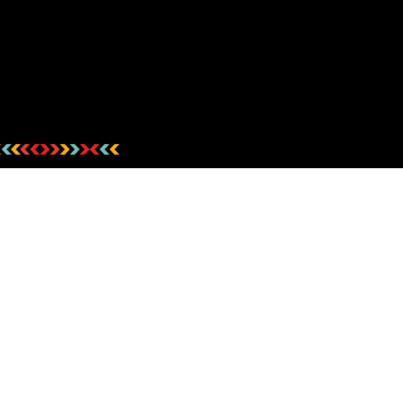
ורטה
חילתו
ל
ף
ינטרנט,
ורטיה
חץ
נטר
ר
די
עבור
קסיקני
אזור
וכן
רכזי